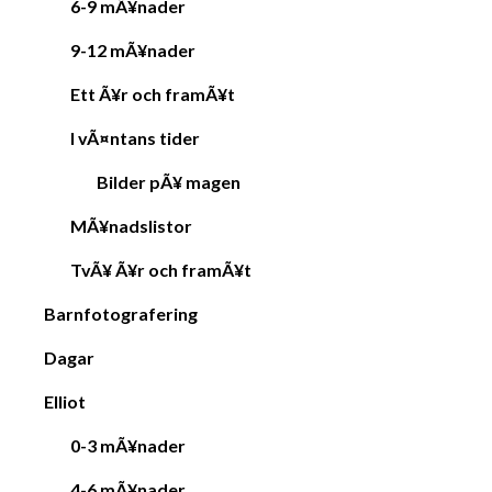
6-9 mÃ¥nader
t
9-12 mÃ¥nader
i
o
Ett Ã¥r och framÃ¥t
n
I vÃ¤ntans tider
Bilder pÃ¥ magen
MÃ¥nadslistor
TvÃ¥ Ã¥r och framÃ¥t
Barnfotografering
Dagar
Elliot
0-3 mÃ¥nader
4-6 mÃ¥nader