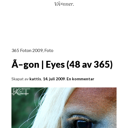
VÃ¤nner.
365 Foton 2009
,
Foto
Ã–gon | Eyes (48 av 365)
Skapat av
kattis
,
14. juli 2009
.
En kommentar