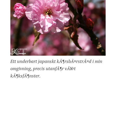
Ett underbart japanskt kÃ¶rsbÃ¤rstrÃ¤d i min
omgivning, precis utanfÃ¶r vÃ¥rt
kÃ¶ksfÃ¶nster.