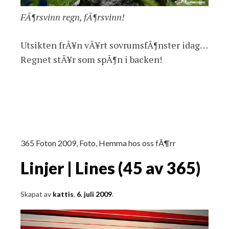
FÃ¶rsvinn regn, fÃ¶rsvinn!
Utsikten frÃ¥n vÃ¥rt sovrumsfÃ¶nster idag…
Regnet stÃ¥r som spÃ¶n i backen!
365 Foton 2009
,
Foto
,
Hemma hos oss fÃ¶rr
Linjer | Lines (45 av 365)
Skapat av
kattis
,
6. juli 2009
.