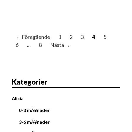
I
← Föregående
1
2
3
4
5
n
6
…
8
Nästa →
l
ä
g
g
Kategorier
s
n
Alicia
a
v
0-3 mÃ¥nader
i
3-6 mÃ¥nader
g
a