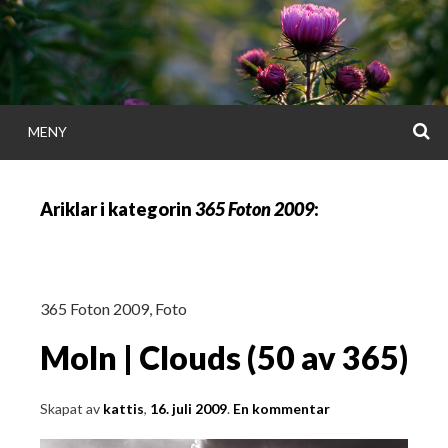
Gå
direkt
till
innehållet
S
MENY
KATTISDAGA
Ariklar i kategorin
365 Foton 2009
:
i ord & bild
365 Foton 2009
,
Foto
Moln | Clouds (50 av 365)
Skapat av
kattis
,
16. juli 2009
.
En kommentar