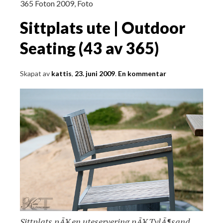
365 Foton 2009
,
Foto
Sittplats ute | Outdoor
Seating (43 av 365)
Skapat av
kattis
,
23. juni 2009
.
En kommentar
Sittplats pÃ¥ en uteservering pÃ¥ TylÃ¶sand.