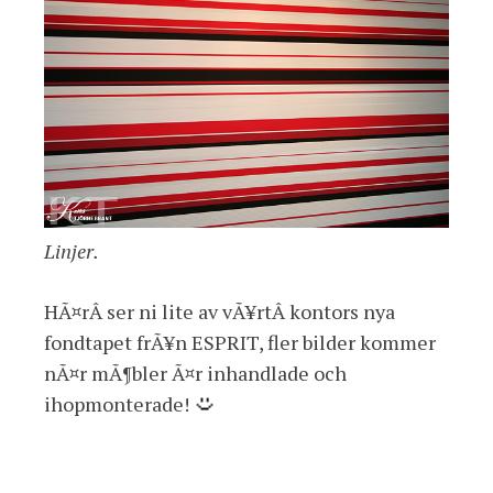
Linjer.
HÃ¤rÂ ser ni lite av vÃ¥rtÂ kontors nya
fondtapet frÃ¥n ESPRIT, fler bilder kommer
nÃ¤r mÃ¶bler Ã¤r inhandlade och
ihopmonterade!