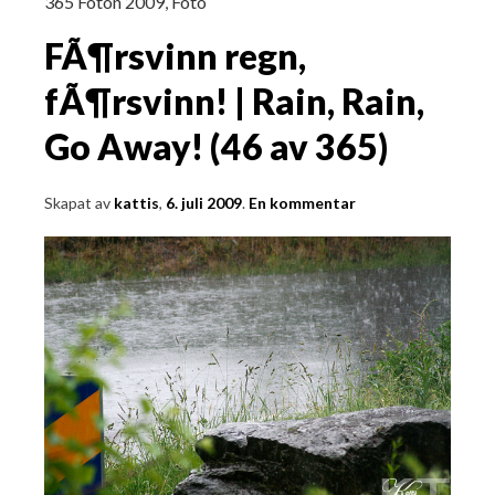
365 Foton 2009
,
Foto
FÃ¶rsvinn regn,
fÃ¶rsvinn! | Rain, Rain,
Go Away! (46 av 365)
Skapat av
kattis
,
6. juli 2009
.
En kommentar