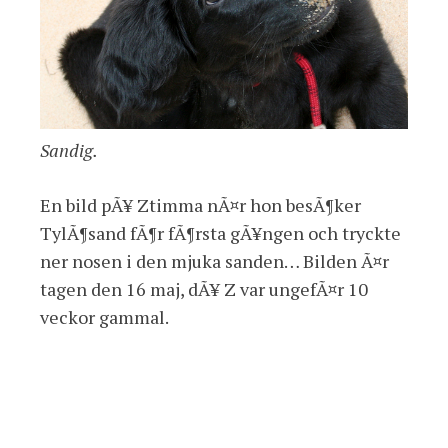
Sandig.
En bild pÃ¥ Ztimma nÃ¤r hon besÃ¶ker
TylÃ¶sand fÃ¶r fÃ¶rsta gÃ¥ngen och tryckte
ner nosen i den mjuka sanden… Bilden Ã¤r
tagen den 16 maj, dÃ¥ Z var ungefÃ¤r 10
veckor gammal.