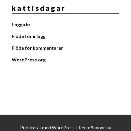
k a t t i s d a g a r
Logga in
Flöde för inlägg
Flöde för kommentarer
WordPress.org
Publicerat med
WordPress
|
Tema:
Simone
av